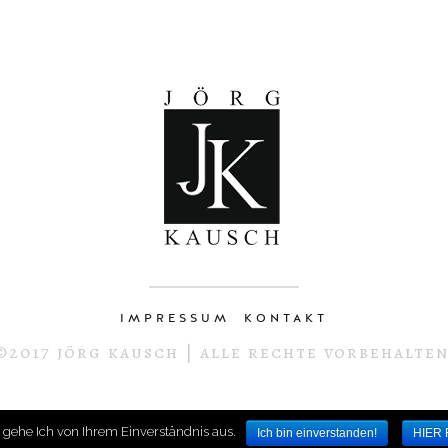
IMPRESSUM
KONTAKT
©2017 jörg kausch | alle rechte vorbehalten
 gehe Ich von Ihrem Einverständnis aus.
Ich bin einverstanden!
HIER